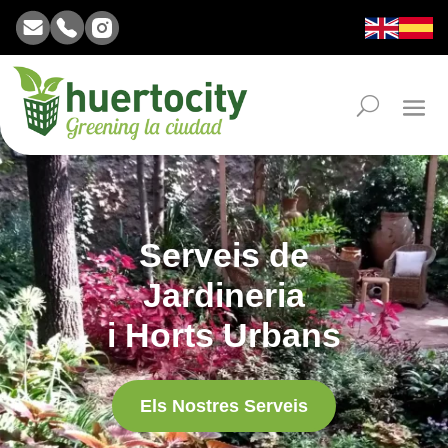
Serveis de
Jardineria
i Horts Urbans
Els Nostres Serveis