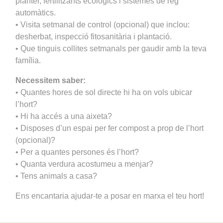
planter, fertilitzants ecològics i sistemes de reg
automàtics.
• Visita setmanal de control (opcional) que inclou:
desherbat, inspecció fitosanitària i plantació.
• Que tinguis collites setmanals per gaudir amb la teva
família.
Necessitem saber:
• Quantes hores de sol directe hi ha on vols ubicar
l’hort?
• Hi ha accés a una aixeta?
• Disposes d’un espai per fer compost a prop de l’hort
(opcional)?
• Per a quantes persones és l’hort?
• Quanta verdura acostumeu a menjar?
• Tens animals a casa?
Ens encantaria ajudar-te a posar en marxa el teu hort!