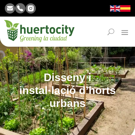
Disseny i
instal·lació d’horts
urbans