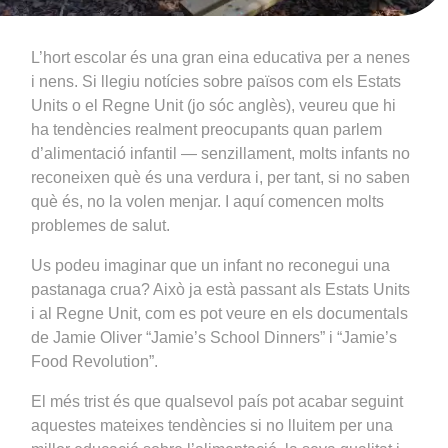
L’hort escolar és una gran eina educativa per a nenes
i nens. Si llegiu notícies sobre països com els Estats
Units o el Regne Unit (jo sóc anglès), veureu que hi
ha tendències realment preocupants quan parlem
d’alimentació infantil — senzillament, molts infants no
reconeixen què és una verdura i, per tant, si no saben
què és, no la volen menjar. I aquí comencen molts
problemes de salut.
Us podeu imaginar que un infant no reconegui una
pastanaga crua? Això ja està passant als Estats Units
i al Regne Unit, com es pot veure en els documentals
de Jamie Oliver “Jamie’s School Dinners” i “Jamie’s
Food Revolution”.
El més trist és que qualsevol país pot acabar seguint
aquestes mateixes tendències si no lluitem per una