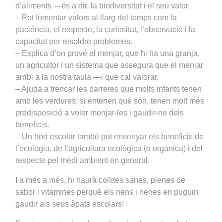
d’aliments —és a dir, la biodiversitat i el seu valor.
– Pot fomentar valors al llarg del temps com la
paciència, el respecte, la curiositat, l’observació i la
capacitat per resoldre problemes.
– Explica d’on prové el menjar, que hi ha una granja,
un agricultor i un sistema que assegura que el menjar
arribi a la nostra taula —i que cal valorar.
– Ajuda a trencar les barreres que molts infants tenen
amb les verdures; si entenen què són, tenen molt més
predisposició a voler menjar-les i gaudir-ne dels
beneficis.
– Un hort escolar també pot ensenyar els beneficis de
l’ecologia, de l’agricultura ecològica (o orgànica) i del
respecte pel medi ambient en general.
I a més a més, hi haurà collites sanes, plenes de
sabor i vitamines perquè els nens i nenes en puguin
gaudir als seus àpats escolars!