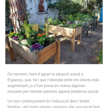
De moment, hem d’agrair la situació actual a
Espanya, que, tot i que l’obesitat entre els infants està
augmentant, ja s’han posat en marxa algunes
mesures per intentar prevenir aquest problema social.
Un bon començament és l’educació dins l’àmbit
familiar, i els horts urbans casolans són una excel·lent