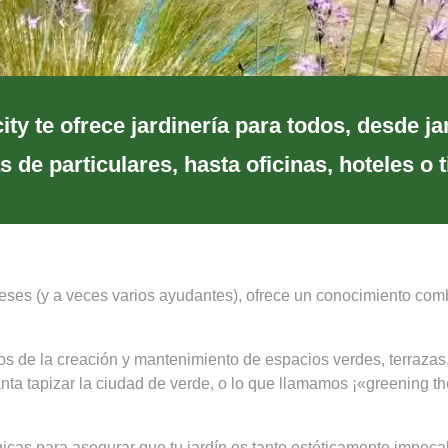
ity te ofrece jardinería para todos, desde ja
s de particulares, hasta oficinas, hoteles o 
leses (y a veces varios ayudantes), ofrece un conocimiento comb
 de la creación y mantenimiento de espacios verdes, terrazas, 
a tapizar la ciudad de verde, o lo que llamamos ¡«greening the 
cas para asegurar que tu jardín es tanto estéticamente impeca