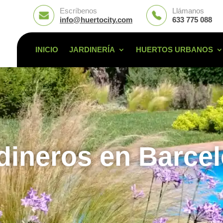
Escríbenos
Llámanos
info@huertocity.com
633 775 088
INICIO
JARDINERÍA
HUERTOS URBANOS
dineros en Barce