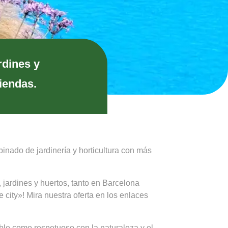
rdines y
tiendas.
inado de jardinería y horticultura con más
jardines y huertos, tanto en Barcelona
city»! Mira nuestra oferta en los enlaces
ble como respetuoso con la naturaleza y el